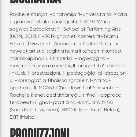
Rochelle studjat l-anatomija fl-Università ta’ Malta
u gradwat bħala Radjografu fl-2007. Wara
segwiet Baċċellerat fl-iSchool of Performing Arts
(UOM, 2012). Fl-2019, għamlet Masters fit-Teatru
Fiżiku fl-Iżvizzera fl-Accademia Teatro Dimitri. Ix-
xewqat artistiċi tagħha huma li taħdem f’kuntesti
interdixxiplinarji u li tirriċerka l-lingwaġġ tal-
moviment komiku u emottiv. Il-proġetti ta’ Rochelle
jinkludu l-prestazzjoni, il-pedagoġija, id-direzzjoni
u l-koreografija. Bħalissa tgħallem l-Arti tal-
Ispettaklu fl-MCAST. Għal dawn l-aħħar sentejn,
Rochelle kienet qed titħarreġ u tirfina l-approċċ
terapewtiku għall-prattiċi tal-komunità f’EGS
(Saas Fee, l-Iżvizzera), BISO (l-Irlanda u l-Belġju), u
EXIT (Malta).
PRODUZZJONI