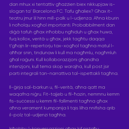
dan mhux xi tentattiv għażżien biex nikkupjaw is-
slogan ta’ Barcelona FC. ​​Tafu għaliex? Għax it-
teatru jmur lil hinn mill-palk u l-udjenza. Aħna kburin
li noħolqu xogħol importanti. Probabbilment dan
diġà tafuh għax inħobbu ngħiduh u għax huwa,
fuq kollox, verità u għax, jekk tagħtu daqqa
t’għajn lir-repertorju tax-xogħol tagħna matul l-
aħħar snin, tindunaw li kull ma nagħmlu, nagħmluh
għal raġuni. Kull kollaborazzjoni għandha
intenzjoni, kull tema skop warajha, kull post jsir
parti integrali tan-narrattiva tal-ispettakli tagħna.
Il-ġirja sal-barkun u, fil-verità, aħna qatt ma
waqafna niġru. Fit-tajjeb u fil-ħazin, nemmnu kemm
fis-suċċessi u kemm fil-fallimenti tagħna għax
aħna verament kumpanija li tqis lilha nnifisha qrib
il-polz tal-udjenzi tagħha.
Inħobbu l-konversazzjoni għax kif nistgħu