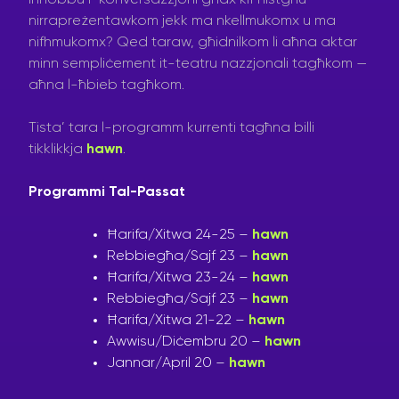
nirrapreżentawkom jekk ma nkellmukomx u ma
nifhmukomx? Qed taraw, għidnilkom li aħna aktar
minn sempliċement it-teatru nazzjonali tagħkom —
aħna l-ħbieb tagħkom.
Tista’ tara l-programm kurrenti tagħna billi
tikklikkja
hawn
.
Programmi Tal-Passat
Ħarifa/Xitwa 24-25 –
hawn
Rebbiegħa/Sajf 23 –
hawn
Ħarifa/Xitwa 23-24 –
hawn
Rebbiegħa/Sajf 23 –
hawn
Ħarifa/Xitwa 21-22 –
hawn
Awwisu/Diċembru 20 –
hawn
Jannar/April 20 –
hawn