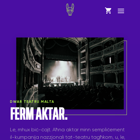
Skip
to
content
DWAR TEATRU MALTA
FERM AKTAR.
Le, mhux biċ-ċajt. Aħna aktar minn sempliċement
il-kumpanija nazzjonali tat-teatru tagħkom, u, le,