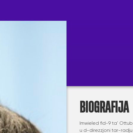
BIOGRAFIJA
Imwieled fid-9 ta’ Ottub
u d-direzzjoni tar-radju