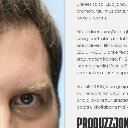
Università ta’ Ljubljana
dramaturgu, mużiċista,
radju u teatru.
Kiteb diversi xogħlijiet
żewġ spettakli tat-tfal fu
Kiteb diversi films qosr
EBU u l-ABU) u anke featu
stop motion
Koyaa. Fl-
internet media Vest. si 
production u kien respo
Sa mill-2008, kien ġuri
ta’ network ta’ atturi m
bħala d-direttur artisti
beda u kkollabora ma’ g
PRODUZZJON