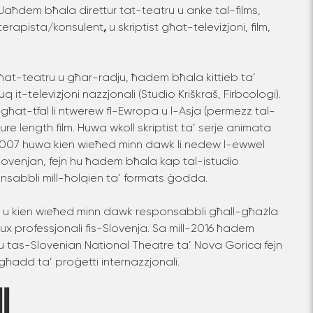
. Jaħdem bħala direttur tat-teatru u anke tal-films,
terapista/konsulent
,
u skriptist għat-televiżjoni, film,
 għat-teatru u għar-radju, ħadem bħala kittieb ta’
q it-televiżjoni nazzjonali (Studio Kriškraš, Firbcologi).
a għat-tfal li ntwerew fl-Ewropa u l-Asja (permezz tal-
re length film. Huwa wkoll skriptist ta’ serje animata
2007 huwa kien wieħed minn dawk li nedew l-ewwel
Slovenjan, fejn hu ħadem bħala kap tal-istudio
nsabbli mill-ħolqien ta’ formats ġodda.
ja u kien wieħed minn dawk responsabbli għall-għażla
hux professjonali fis-Slovenja. Sa mill-2016 ħadem
ku tas-Slovenian National Theatre ta’ Nova Gorica fejn
ħadd ta’ proġetti internazzjonali.
I