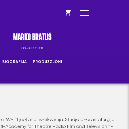
MARKO BRATUŠ
KO-KITTIEB
BIOGRAFIJA
PRODUZZJONI
ru 1979 f’Ljubljana, is-Slovenja. Studja d-dramaturġija
 fl-Academy for Theatre Radio Film and Television fl-