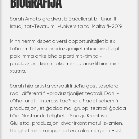
BIOGRAFIJA
Sarah Amato gradwat b’Baċellerat bl-Unuri fl-
Istudji tat-Teatru mill-Università ta’ Malta fl-2019.
Minn hemm kisbet diversi opportunitajiet biex
taħdem f’diversi produzzjonijiet mhux biss fuq il-
palk imma anke bħala parti mit-tim tal-
produzzjoni, kemm lokalment u anke lil hinn minn
xtutna.
Sarah hija artista versatili li tieħu gost tesplora
rwoli differenti fil-produzzjonijiet teatrali. Dan l-
aħħar uriet l-interess tagħha u ħadet sehem fi
produzzjonijiet ġodda ma’ gruppi
teatrali ġodda
bħal Nostrum li ttellgħet fi Spazju Kreattiv u
Giulietta, produzzjoni dwar irkant matul iż-żmien, li
ttellgħet minn kumpanija teatrali
emerġenti Busli.