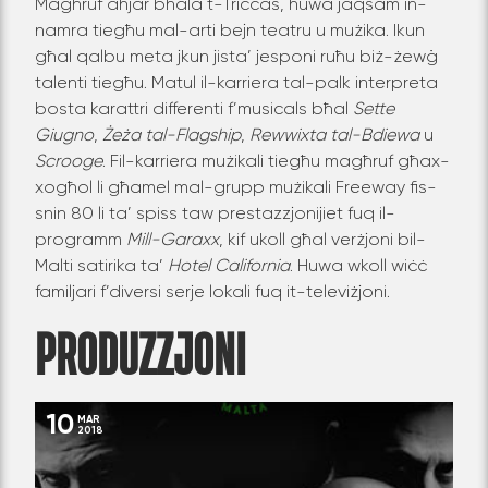
Magħruf aħjar bħala t-Triccas, huwa jaqsam in-
namra tiegħu mal-arti bejn teatru u mużika. Ikun
għal qalbu meta jkun jista’ jesponi ruħu biż-żewġ
talenti tiegħu. Matul il-karriera tal-palk interpreta
bosta karattri differenti f’musicals bħal
Sette
Giugno
,
Żeża tal-Flagship
,
Rewwixta tal-Bdiewa
u
Scrooge
. Fil-karriera mużikali tiegħu magħruf għax-
xogħol li għamel mal-grupp mużikali Freeway fis-
snin 80 li ta’ spiss taw prestazzjonijiet fuq il-
programm
Mill-Garaxx
, kif ukoll għal verżjoni bil-
Malti satirika ta’
Hotel California
. Huwa wkoll wiċċ
familjari f’diversi serje lokali fuq it-televiżjoni.
PRODUZZJONI
10
MAR
2018