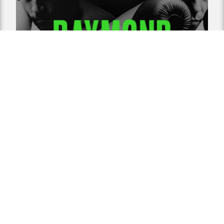
RAYMOND “FIGHT”’ BECK
SPAZJU KREATTIV