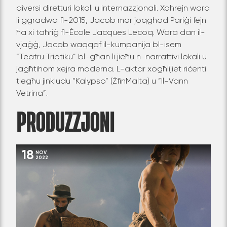
diversi diretturi lokali u internazzjonali. Xahrejn wara
li ggradwa fl-2015, Jacob mar joqgħod Pariġi fejn
ħa xi taħriġ fl-École Jacques Lecoq. Wara dan il-
vjaġġ, Jacob waqqaf il-kumpanija bl-isem
“Teatru Triptiku” bl-għan li jieħu n-narrattivi lokali u
jagħtihom xejra moderna. L-aktar xogħlijiet riċenti
tiegħu jinkludu “Kalypso” (ŻfinMalta) u “Il-Vann
Vetrina”.
PRODUZZJONI
18
NOV
2022