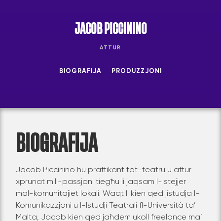
JACOB PICCININO
ATTUR
BIOGRAFIJA
PRODUZZJONI
BIOGRAFIJA
Jacob Piccinino hu prattikant tat-teatru u attur
xprunat mill-passjoni tiegħu li jaqsam l-istejjer
mal-komunitajiet lokali. Waqt li kien qed jistudja l-
Komunikazzjoni u l-Istudji Teatrali fl-Università ta’
Malta, Jacob kien qed jaħdem ukoll freelance ma’