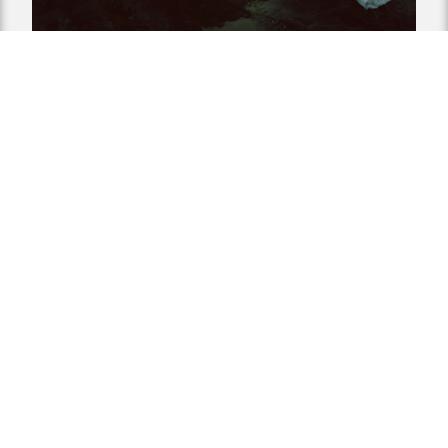
L-GĦARUSA
L-ARMERIJA, BIRGU
07
JUN
2019