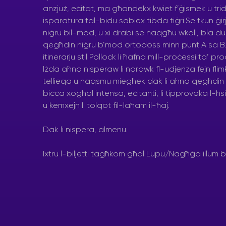
anzjuż, eċitat, ma għandekx kwiet f’ġismek u trid 
isparatura tal-bidu sabiex tibda tiġri.Se tkun ġi
niġru bil-mod, u xi drabi se naqgħu wkoll, bla d
qegħdin niġru b’mod ortodoss minn punt A sa B. 
itinerarju stil Pollock li ħafna mill-proċessi ta’ pr
Iżda aħna nisperaw li narawk fl-udjenza fejn flim
tellieqa u naqsmu miegħek dak li aħna qegħdin i
biċċa xogħol intensa, eċitanti, li tipprovoka l-ħsie
u kemxejn li tolqot fil-laħam il-ħaj.
Dak li nispera, almenu.
Ixtru l-biljetti tagħkom għal Lupu/Nagħġa illum bi