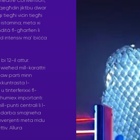
Theatre Convention,
qegħdin jiktbu dwar
i tiegħi viċin tiegħi
istamina; meta xi
dità fl-għarfien li
od intensiv ma’ biċċa
i 12-il attur.
wieħed mill-karattri
maw parti minn
ikkuntrasta l-
tinterferixxi fl-
 mhumiex importanti
-punti ċentrali li l-
il darba smajnieha
nvenjenti meta rridu
iv. Allura