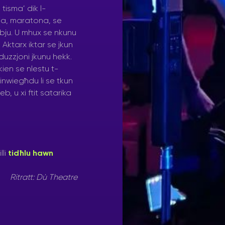
tisma’ dik l-
rja, maratona, se
ubju. U mhux se nkunu
Aktarx iktar se jkun
oduzzjoni jkunu hekk.
kien se nlestu t-
nwiegħdu li se tkun
b, u xi ftit satarika
lli
tidħlu hawn
Ritratt: Dù Theatre