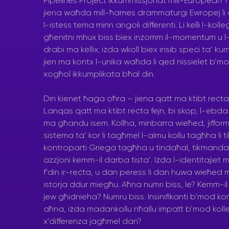
Pipelines Project ikkummissjonat mill-European 
jiena waħda mill-ħames drammaturgi Ewropej li 
l-istess tema minn angoli differenti. Li kelli l-kolleg
għenitni mhux biss biex inżomm il-momentum u l-
drabi ma kellix; iżda wkoll biex insib speċi ta’ kum
jien ma kontx l-unika waħda li qed nissielet b’m
xogħol ikkumplikata bħal din.
Din kienet ħaġa oħra – jiena qatt ma ktibt reċta b
Lanqas qatt ma ktibt reċta fejn, bi skop, l-ebda 
ma għandu isem. Kollha, minbarra wieħed, jiffor
sistema ta’ kor li tagħmel l-almu kollu tagħha li t
kontroparti Griega tagħha u tindaħal, tikmanda u 
azzjoni kemm-il darba tista’. Iżda l-identitajiet
f’din ir-reċta, u dan peress li dan huwa wieħed mill
istorja ddur miegħu. Aħna numri biss, le? Kemm-
jew għidnieha? Numru biss. Insinifikanti b’mod ko
aħna, iżda madankollu nħallu impatt b’mod kollett
x’differenza jagħmel dan?