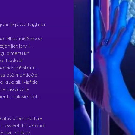
joni fil-provi tagħna.
afna. Mhux minħabba
onijiet jew il-
ng, almenu kif
ta’ tisplodi
 nies jaħsbu li l-
tess età meħtieġa
kruċjali, l-isfida
-fiżikalità, l-
ment, l-inkwiet tal-
attiv u tekniku tal-
 l-ewwel ftit sekondi
 twil. Int tkun