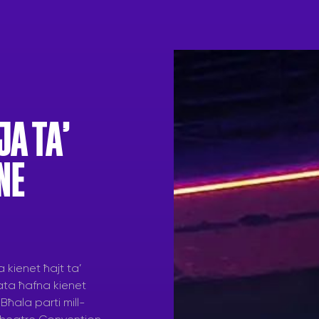
JA TA’
NE
 kienet ħajt ta’
sjata ħafna kienet
Bħala parti mill-