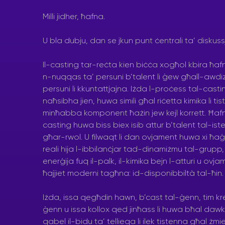
Milli jidher, ħafna.
U bla dubju, dan se jkun punt ċentrali ta’ diskuss
Il-casting tar-reċta kien biċċa xogħol kbira ħ
n-nuqqas ta’ persuni b’talent li ġew għall-awdizzj
persuni li kkuntattjajna. Iżda l-proċess tal-casti
naħsibha jien, huwa simili għal riċetta kimika li tis
minħabba komponent ħażin jew kejl korrett. Ħafna
casting huwa biss biex isib attur b’talent tal-is
għar-rwol. U filwaqt li dan ovjament huwa xi ħaġa 
reali hija l-ibbilanċjar tad-dinamiżmu tal-grupp, il
enerġija fuq il-palk, il-kimika bejn l-atturi u ovja
ħajjiet moderni tagħna: id-disponibbiltà tal-ħin.
Iżda, issa qegħdin hawn, b’cast tal-ġenn, tim kre
ġenn u issa kollox qed jinħass li huwa bħal dawk
qabel il-bidu ta’ tellieqa li ilek tistenna għal żmien