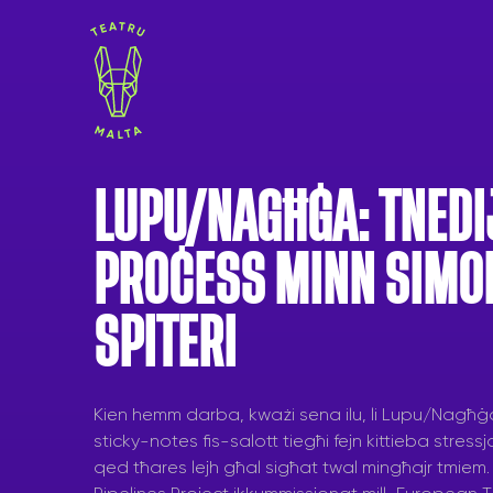
Skip
to
content
LUPU/NAGĦĠA: TNEDI
PROĊESS MINN SIMO
SPITERI
Kien hemm darba, kważi sena ilu, li Lupu/Nagħġa
sticky-notes fis-salott tiegħi fejn kittieba stres
qed tħares lejh għal sigħat twal mingħajr tmiem. 