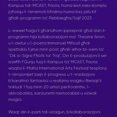
Kampus tal-MCAST, Paola, huma lesti biex ikomplu
joħolqu t-terremoti bħalma huma bss jafu kif
għall-programm ta’ Rebbiegħa/Sajf 2023.
L-ewwel ħaġa li għandhom ippreprat għal dan il-
programm hija kollaborazzjoni ma’ Theatre Anon.
u l-awtur u l-poeta Immanuel Mifsud għal
spettaklu li jimxi minn post għall-ieħor bl-isem ta’
“Dik is-Siġra f’Nofs ta’ Triq”
.
Din il-produzzjoni li ser
isseħħ f’Ġunju
fuq il-Kampus ta’ MCAST, Paola
waqta il-Malta International Arts Festival tesplora
t-tensjonijiet bejn il-progress u t-tradizzjoni
b’karattriċi fantastiċi u realiżmu maġiku filwaqt li
tinkludi ‘l fuq minn 20 artist perfroamttiv, l-
akkrobatika, kanzunetti memorabbli u viżwali
maġiċi.
Waqt din il-parti tal-istaġun, b’kollaborazzjoni