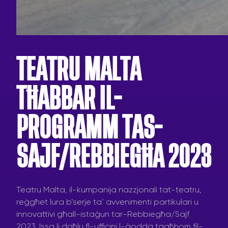
TEATRU MALTA
TĦABBAR IL-
PROGRAMM TAS-
SAJF/REBBIEGĦA 2023
Teatru Malta, il-kumpanija nazzjonali tat-teatru,
reġgħet lura b’serje ta’ avvenimenti partikulari u
innovattivi għall-istaġun tar-Rebbiegħa/Sajf
2023. Issa li daħlu fl-uffiċini l-ġodda tagħhom fil-