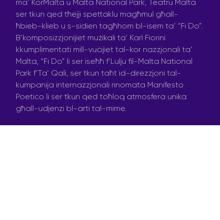
ma’ KorMalta u Malta National Park, Teatru Malta
ser tkun qed tħejji spettaklu magħmul għall-
ħbieb-klieb u s-sidien tagħhom bl-isem ta’ “Fi Do”.
B’komposizzjonijiet mużikali ta’ Karl Fiorini
kkumplimentati mill-vuċijiet tal-kor nazzjonali ta’
Malta, “Fi Do”
li ser iseħħ f’Lulju fil-Malta National
Park f’Ta’ Qali, ser tkun taħt id-direzzjoni tal-
kumpanija internazzjonali rinomata Manifesto
Poetico li ser tkun qed toħloq atmosfera unika
għall-udjenzi bl-arti tal-mime.
Għal EuroPride f’Settembru, Teatru Malta ser
tippreżenta “AURA – Musical In the Dark” f’ko-
produzzjoni ma’ EuroPride u Esplora. Din il-
produzzjoni ser isseħħ fil-planterium maġiku tal-
Esplora. F’din il-verżjoni mfassla mill-ġdid tal-
esperjenza tal-musical fid-dlam, Marta Vella u
Vikesh Godwhani reġgħu ingħaqdu biex jiktbu
xogħol teatrali li jpaxxi s-sensi. Din id-darba, l-