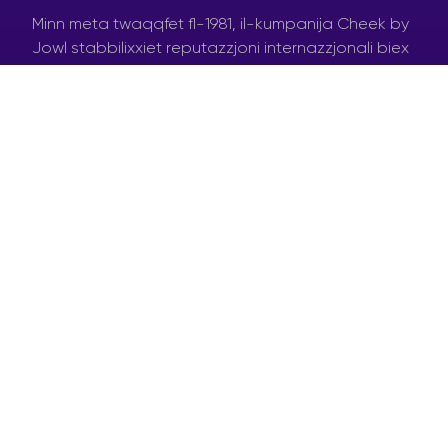
Minn meta twaqqfet fl-1981, il-kumpanija Cheek by
Jowl stabbilixxiet reputazzjoni internazzjonali biex
iġġib ħajja friska lill-klassiċi bl-użu ta’ wirjiet intensi
u strambi, allura ħejji ruħek għal masterclass
mimlija azzjoni li żgur m’għandekx titlef!
Interessata? Mela niżżel l-applikazzjonijiet #KTS
minn
hawn
u applika issa biex tifforma parti mill-
masterclass tas-sajf tagħna