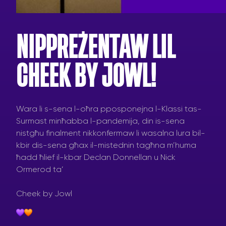
NIPPREŻENTAW LIL
CHEEK BY JOWL!
Wara li s-sena l-oħra pposponejna l-Klassi tas-
Surmast minħabba l-pandemija, din is-sena
nistgħu finalment nikkonfermaw li wasalna lura bil-
kbir dis-sena għax il-mistednin tagħna m’huma
ħadd ħlief il-kbar Declan Donnellan u Nick
Ormerod ta’
Cheek by Jowl