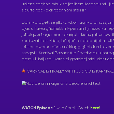
udjenzi tagħna mhux se jkollhom jiċċaħdu milli jil
sigurtà tad-djar tagħhom stess!?
Dan il-proġett se jiffoka wkoll fuq il-promozzjoni
djar, u huwa għalhekk li l-persuni li jmexxu kull e
joħolqu xi ħaġa minn affarijiet li kienu jintremew, f
karti użati tal-Milied, bċejjeċ ta’ drappijiet u kul
jaħsbu dwarha bħala riċiklaġġ għal dan l-eżerċiz
ssegwi l-Karnival Bazaar fuq Facebook u Instag
gost u l-briju tal-karnival għaddej mid-dar tieg
CARNIVAL IS FINALLY WITH US & SO IS KARNIVA
WATCH Episode 1
with Sarah Grech
here!