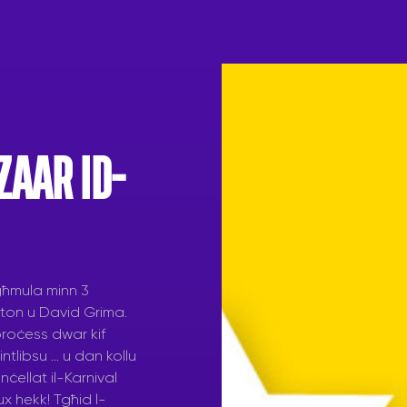
ZAAR ID-
agħmula minn 3
gton u David Grima.
 proċess dwar kif
intlibsu … u dan kollu
ċellat il-Karnival
 hekk! Tgħid l-