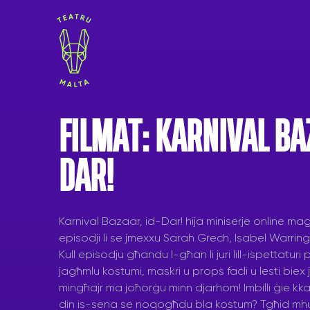
Skip
to
content
FILMAT: KARNIVAL BA
DAR!
Karnival Bazaar, id-Dar! hija miniserje online m
episodji li se jmexxu Sarah Grech, Isabel Warrin
Kull episodju għandu l-għan li juri lill-ispettaturi
jagħmlu kostumi, maskri u props faċli u lesti biex j
mingħajr ma joħorġu minn djarhom! Imbilli ġie kkan
din is-sena se noqogħdu bla kostum? Tgħid mhux