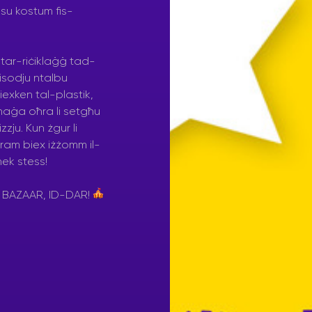
bsu kostum fis-
 tar-riċiklaġġ tad-
pisodju ntalbu
liexken tal-plastik,
l ħaġa oħra li setgħu
zju. Kun żgur li
ram biex iżżomm il-
ħek stess!
L BAZAAR, ID-DAR!