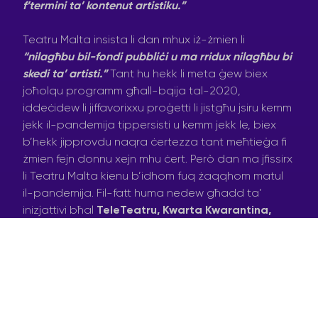
f’termini ta’ kontenut artistiku.”
Teatru Malta insista li dan mhux iż-żmien li
“nilagħbu bil-fondi pubbliċi u ma rridux nilagħbu bi
skedi ta’ artisti.”
Tant hu hekk li meta ġew biex
joħolqu programm għall-bqija tal-2020,
iddeċidew li jiffavorixxu proġetti li jistgħu jsiru kemm
jekk il-pandemija tippersisti u kemm jekk le, biex
b’hekk jipprovdu naqra ċertezza tant meħtieġa fi
żmien fejn donnu xejn mhu ċert. Però dan ma jfissirx
li Teatru Malta kienu b’idhom fuq żaqqhom matul
il-pandemija. Fil-fatt huma nedew għadd ta’
inizjattivi bħal
TeleTeatru, Kwarta Kwarantina,
Bezzjoni
u
Theatre Depozit
li permezz tagħha
24
artist applikant
setgħu jibbenefikaw minn dan il-
fond ta’ emerġenza minħabba l-pandemija, u
wasslet għal
4 produzzjonijiet
li se jinħadmu fis-
snin li ġejjin, biex b’hekk inħoloq ix-xogħol għal
aktar minn
110 artisti u membri tal-krù
fl-industrija,