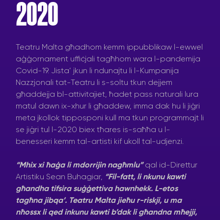
2020
Teatru Malta għadhom kemm ippubblikaw l-ewwel
aġġornament uffiċjali tagħhom wara l-pandemija
Covid-19. Jista’ jkun li ndunajtu li l-Kumpanija
Nazzjonali tat-Teatru li s-soltu tkun dejjem
għaddejja bl-attivitajiet, ħadet pass naturali lura
matul dawn ix-xhur li għaddew, imma dak hu li jiġri
meta jkollok tipposponi kull ma tkun programmajt li
se jiġri tul l-2020 biex tħares is-saħħa u l-
benesseri kemm tal-artisti kif ukoll tal-udjenzi.
“Mhix xi ħaġa li mdorrijin nagħmlu”
qal id-Direttur
Artistiku Sean Buhagiar,
“Fil-fatt, li nkunu kawti
għandha tifsira suġġettiva hawnhekk. L-etos
tagħna jibqa’. Teatru Malta jieħu r-riskji, u ma
nħossx li qed inkunu kawti b’dak li għandna mħejji,