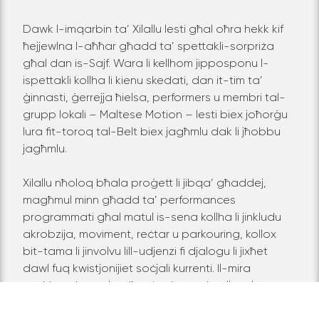
Dawk l-imqarbin ta’ Xilallu lesti għal oħra hekk kif
ħejjewlna l-aħħar għadd ta’ spettakli-sorpriża
għal dan is-Sajf. Wara li kellhom jipposponu l-
ispettakli kollha li kienu skedati, dan it-tim ta’
ġinnasti, ġerrejja ħielsa, performers u membri tal-
grupp lokali – Maltese Motion – lesti biex joħorġu
lura fit-toroq tal-Belt biex jagħmlu dak li jħobbu
jagħmlu.
Xilallu nħoloq bħala proġett li jibqa’ għaddej,
magħmul minn għadd ta’ performances
programmati għal matul is-sena kollha li jinkludu
akrobzija, moviment, reċtar u parkouring, kollox
bit-tama li jinvolvu lill-udjenzi fi djalogu li jixħet
dawl fuq kwistjonijiet soċjali kurrenti. Il-mira
tagħhom huma l-udjenzi żgħażagħ, allura lestu
ruħkom biex dawn l-artisti jerġgħu jittrasformaw it-