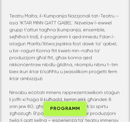
Teatru Malta, il-Kumpanija Nazzjonali tat-Teatru –
issa ‘IKTAR MINN QATT QABEL’. Niżvelaw l-ewwel
grupp t’atturi tagħna (kumpanija, ensemble,
sejħilha li trid), il-programm li qed inniedu f’dan l-
istaġun Ħarifa/Xitwa jispikka fost dawk ta’ qabel,
u bir-raġun! Konna ftit kwieti min-naħa ta’
produzzjoni għal ftit, għax konna qed
nikkonċentraw nibdlu ġildtna, nkomplu nibnu t-tim
biex ikun iktar b’saħħtu u jwasslilkom proġetti ferm
iktar ambizzjużi.
Ninsabu eċċitati mmens nippreżentawlkom staġun
li joffri xi ħaġa lil kulħadd, kemm jekk għandek 8
snin jew 80, għaż-żagħzagħ u dawk bi spirtu
PROGRAMM
żgħażugħ. B’portafoll li jinkludi l-iktar produzzjoni
twila li qatt kellna – esperjenza ta’ teatru immersiv
b’elementi ta’ logħob ala escape room (tal-ġenn