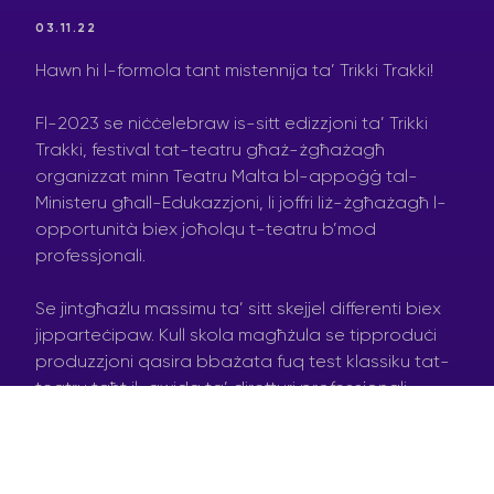
03.11.22
Hawn hi l-formola tant mistennija ta’ Trikki Trakki!
Fl-2023 se niċċelebraw is-sitt edizzjoni ta’ Trikki
Trakki, festival tat-teatru għaż-żgħażagħ
organizzat minn Teatru Malta bl-appoġġ tal-
Ministeru għall-Edukazzjoni, li joffri liż-żgħażagħ l-
opportunità biex joħolqu t-teatru b’mod
professjonali.
Se jintgħażlu massimu ta’ sitt skejjel differenti biex
jipparteċipaw. Kull skola magħżula se tipproduċi
produzzjoni qasira bbażata fuq test klassiku tat-
teatru taħt il-gwida ta’ diretturi professjonali
pprovduti minna. L-istudenti se jingħataw ukoll l-
opportunità unika li jattendu workshops dwar l-
arti tat-teatru mal-aqwa coaches.