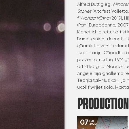
Alfred Buttigieg,
Minoren
Stories
(Altofest Valletta
f’
Waħda Minna
(2019). H
(Pan-Européenne, 2007
Kienet id-direttur artist
ħames snien u kienet il-
għamlet diversi reklami 
fuq ir-radju. Għandha bo
preżentatriċi fuq TVM għa
artistika għal More or 
Angele hija għalliema reġ
Teorija tal-Mużika. Hija ħ
ukoll f’wirjiet solo, l-a
PRODUCTION
07
FEB
2020