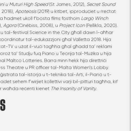
ni u Muturi High Speed
(St James, 2012),
Secret Sound
, 2018),
Apoteosis
(2019) u kitbet, ipproduċiet u rreċtat
ija ħadmet ukoll f’bosta films fosthom
Largo Winch
),
Agora
(Cinébiss, 2008), u
Project Icon
(Pellikla, 2020).
iku tal-festival Science in the City għall dawn l-aħħar
koordinatur tal-edukazzjoni għal Valletta 2018. Hija
tat-TV u użat il-vuċi tagħha għal għadd ta’ reklami
roż ta’ Studju fuq Piano u Teorija tal-Mużika u hija
l Maltco Lotteries. Barra minn hekk hija direttriċi
Less Theatre u PR officer tal-Malta Women’s Lobby.
istrata tal-istorja u t-teknika tal-Arti, il-Piano u t-
adet sehem f’wirjiet kollettivi varji bil-pitturi tagħha, kif
ktar waħda reċenti kienet
The Insanity of Vanity
.
S