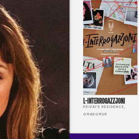
L-INTERROGAZZJONI
PRIVATE RESIDENCE,
GĦARGĦUR