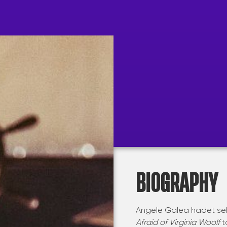
BIOGRAPHY
Angele Galea ħadet sehe
Afraid of Virginia Woolf
t