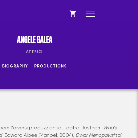
ANGELE GALEA
ATTRIĊI
BIOGRAPHY
PRODUCTIONS
m f’diversi produzzjonijiet teatrali fosthom
Who’s
a’ Edward Albee (Manoel, 2004),
Dwar Menopawsi
ta’