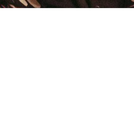
CONTACT EMAIL
contact@teatrumalta.org.mt