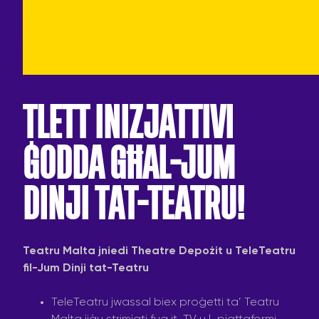
TLETT INIZJATTIVI
ĠODDA GĦAL-JUM
DINJI TAT-TEATRU!
Teatru Malta jniedi Theatre Depożit u TeleTeatru
fil-Jum Dinji tat-Teatru
TeleTeatru jwassal biex proġetti ta’ Teatru