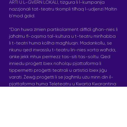
ARTI U L-GVERN LOKALI, tiżgura li l-kumpanija
nazzjonali tat-teatru tkompli tilħaq l-udjenzi Maltin
b’mod ġdid.
“Dan huwa żmien partikolarment diffiċli għan-nies li
jaħdmu fl-oqsma tal-kultura u t-teatru minħabba
li t-teatri huma kollha magħluqin. Madankollu, se
nkunu qed inwasslu t-teatru lin-nies xorta waħda,
anke jekk mhux permezz tas-siti tas-soltu. Qed
inniedu proġett biex noħolqu pjattaforma li
tippermetti proġetti teatrali u artistiċi biex jiġu
varati. Żewġ proġetti li se jagħmlu użu minn din il-
pjattaforma huma Teleteatru u Kwarta Kwarantina
ta’ Teatru Malta. Permezz ta’ TeleTeatru se nkunu
qed nuru proġetti ta’ Teatru Malta online u fuq it-
televiżjoni bħala parti minn proġett akbar li
jwassal it-teatru fid-djar tal-udjenzi. Fil-fatt, l-
ewwel proġetti li se jiġu mnedija għada fuq il-
pjattaformi tal-midja soċjali u permezz ta’