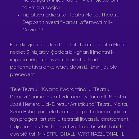
Malta jiġu strimjati fuq it-TV u l-pjattaformi
tal-midja soċjali
Inizjattiva ġdida ta’ Teatru Malta, Theatru
Depożit tinvesti fl-artisti affettwati mill-
Covid-19
Fl-okkażjoni tal-Jum Dinji tat-Teatru, Teatru Malta
nediet 3 inizjattivi ġodda bl-għan li jmantni l-
impenn tiegħu li jinvesti fl-artisti u l-arti
performattiva anke waqt dawn iż-żminijiet bla
preċedent.
‘Tele Teatru’, ‘Kwarta Kwarantina’ u ‘Teatru
Depożit’ huma inizjattivi li tnedew illum mill-Ministru
José Herrera u d-Direttur Artistiku ta’ Teatru Malta,
Sean Buhagiar. TeleTeatru hija pjattaforma ġdida
fejn proġetti artistiċi u teatrali jitwasslu direttament
fi djar in-nies. Din l-inizjattiva, li qed isseħħ taħt l-
awspiċi tal-MINISTRU GĦALL-WIRT NAZZJONALI, L-