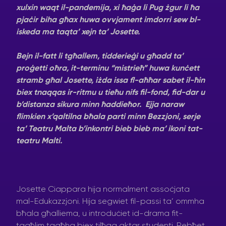
xulxin waqt il-pandemija, xi ħaġa li Pug żgur li ħa
pjaċir biha għax huwa ovvjament imdorri sew bl-
iskeda ma taqta’ xejn ta’ Josette.
Bejn il-fatt li tgħallem, tidderieġi u għadd ta’
proġetti oħra, it-terminu “mistrieħ” huwa kunċett
stramb għal Josette, iżda issa fl-aħħar sabet il-ħin
biex tnaqqas ir-ritmu u tieħu nifs fil-fond, fid-dar u
b’distanza sikura minn ħaddieħor.
Ejja naraw
flimkien x’qaltilna bħala parti minn Bezzjoni, serje
ta’ Teatru Malta b’inkontri bieb bieb ma’ ikoni tat-
teatru Malti.
Josette Ciappara hija normalment assoċjata
mal-Edukazzjoni. Hija segwiet fil-passi ta’ ommha
bħala għalliema, u introduċiet id-drama fit-
tagħlim tagħha biex tilħaq aktar studenti. Rebħet