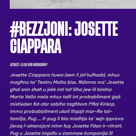
#BEZZJONI: JOSETTE
CIAPPARA
RITRATT: ELISA VON BROCKDORFF
Josette Ciappara huwa isem li jaf kulħadd, mhux
magħna ta’ Teatru Malta biss. Ħdimna ma’ Josette
għal snin sħaħ u jekk inti taf lilha jew lil bintha
Marta Vella mela mhux talli int probabilment ġejt
mistieden fid-dar sabiħa tagħhom f’Ħal Kirkop,
imma probabbilment ukoll iltqajt mar-Re tal-
familja, Pug … il-pug li bla mistħija ta’ xejn ipprova
jisraq l-attenzjoni minn fuq Josette f’dan ir-ritratt.
Pug u Josette inqaflu u żammew kumpanija lil