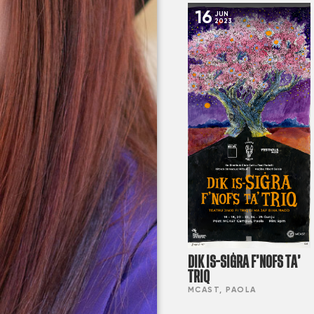
16
JUN
2023
DIK IS-SIĠRA F’NOFS TA’
TRIQ
MCAST, PAOLA