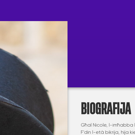
BIOGRAFIJA
Għal Nicole, l-imħabba le
F’din l-età bikrija, hija 