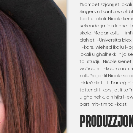
f’kompetizzjonijiet lokal
Singers u tkanta wkoll bħa
teatru lokali. Nicole kemm
sekondarja fejn kienet ta
skola. Madankollu, l-im
daħlet l-Università biex t
il-kors, wieħed ikollu l-
lokali u għalhekk, hija 
ta’ studju, Nicole kienet
waħda mill-koordinatur
kollu ħajjar lil Nicole sa
iddeċidiet li titħarreġ
tattendi l-korsijiet li tof
u għalhekk, din hija l-e
parti mit-tim tal-kast.
PRODUZZJON