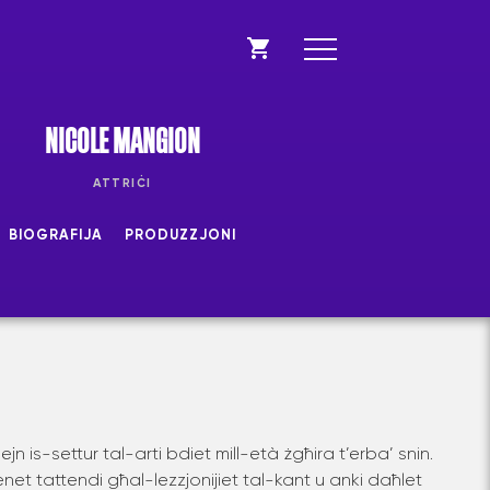
NICOLE MANGION
ATTRIĊI
BIOGRAFIJA
PRODUZZJONI
jn is-settur tal-arti bdiet mill-età żgħira t’erba’ snin.
kienet tattendi għal-lezzjonijiet tal-kant u anki daħlet