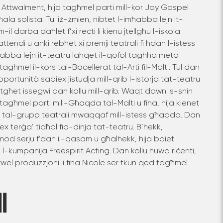
i. Attwalment, hija tagħmel parti mill-kor Joy Gospel
la solista. Tul iż-żmien, nibtet l-imħabba lejn it-
-il darba daħlet f’xi reċti li kienu jtellgħu l-iskola
ttendi u anki rebħet xi premji teatrali fi ħdan l-istess
ħabba lejn it-teatru laħqet il-qofol tagħha meta
agħmel il-kors tal-Baċellerat tal-Arti fil-Malti. Tul dan
opportunità sabiex jistudja mill-qrib l-istorja tat-teatru
setgħet issegwi dan kollu mill-qrib. Waqt dawn is-snin
 tagħmel parti mill-Għaqda tal-Malti u fiha, hija kienet
i tal-grupp teatrali mwaqqaf mill-istess għaqda. Dan
biex terġa’ tidħol fid-dinja tat-teatru. B’hekk,
 b’mod serju f’dan il-qasam u għalhekk, hija bdiet
fri l-kumpanija Freespirit Acting. Dan kollu huwa riċenti,
wwel produzzjoni li fiha Nicole ser tkun qed tagħmel
I