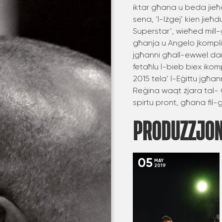
iktar għana u beda jieħd
sena, ‘l-Iżgej’ kien jie
Superstar’, wieħed mill-
għanja u Angelo jkompl
jgħanni għall-ewwel dar
fetaħlu l-bieb biex ikompli
2015 tela’ l-Eġittu jgħa
Reġina waqt żjara tal
spirtu pront, għana fil-g
PRODUZZJON
05
MAY
2019