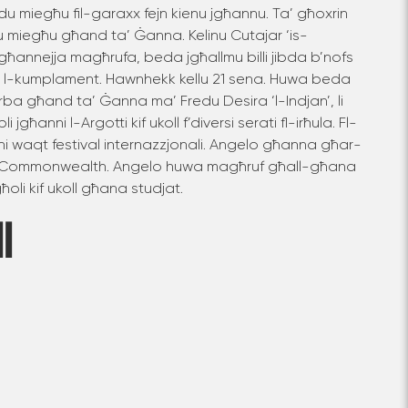
u miegħu fil-garaxx fejn kienu jgħannu. Ta’ għoxrin
ħdu miegħu għand ta’ Ġanna. Kelinu Cutajar ‘is-
għannejja magħrufa, beda jgħallmu billi jibda b’nofs
i l-kumplament. Hawnhekk kellu 21 sena. Huwa beda
ba għand ta’ Ġanna ma’ Fredu Desira ‘l-Indjan’, li
 jgħanni l-Argotti kif ukoll f’diversi serati fl-irħula. Fl-
nni waqt festival internazzjonali. Angelo għanna għar-
- Commonwealth. Angelo huwa magħruf għall-għana
ħoli kif ukoll għana studjat.
I