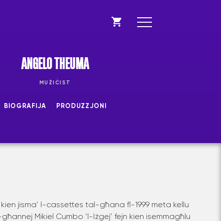
ANGELO THEUMA
MUŻIĊIST
BIOGRAFIJA
PRODUZZJONI
kien jisma’ l-cassettes tal-għana fl-1999 meta kellu
-għannej Mikiel Cumbo ‘l-Iżgej’ fejn kien isemmagħlu