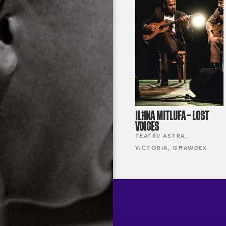
ILĦNA MITLUFA – LOST
VOICES
TEATRU ASTRA,
VICTORIA, GĦAWDEX