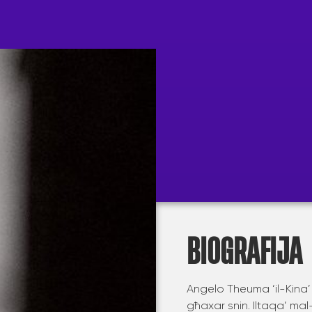
BIOGRAFIJA
Angelo Theuma ‘il-Kina’ 
għaxar snin. Iltaqa’ mal